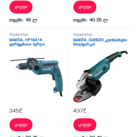
ყიდვა
ყიდვა
თვეში: 46 ლ
თვეში: 40.25 ლ
სხვადასხვა
სხვადასხვა
MAKITA- HP1641K
MAKITA -GA9020 კუთხსახეხი
დარტყმითი ბურღი
(ბალგარკა)
345
₾
437
₾
ყიდვა
ყიდვა