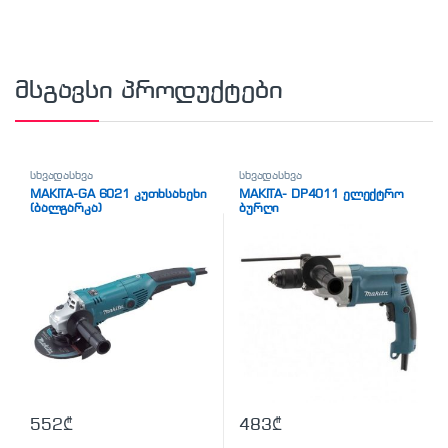
მსგავსი პროდუქტები
სხვადასხვა
სხვადასხვა
MAKITA-GA 6021 კუთხსახეხი
MAKITA- DP4011 ელექტრო
(ბალგარკა)
ბურღი
552
₾
483
₾