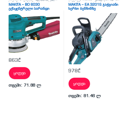
სარანდი მანქანა
,
სხვადასხვა
ბენზინზე
,
ელ. დრუჟბები
MAKITA – BO 6030
MAKITA – EA 3201S ჯაჭვიანი
ექსცენტრული სარანდი
ხერხი ბენზინზე
მანქანა
863
₾
978
₾
ყიდვა
ყიდვა
თვეში: 71.88 ლ
თვეში: 81.46 ლ