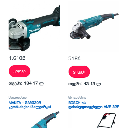
აკუმულატორი
1,610
₾
518
₾
ყიდვა
ყიდვა
თვეში: 134.17 ლ
თვეში: 43.13 ლ
სხვადასხვა
სხვადასხვა
MAKITA – GA9030R
BOSCH-ის
კუთხსახეხი (ბალგარკა)
დასასუფთავებელი AMR 32F