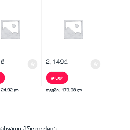
9
₾
2,149
₾
ა
ყიდვა
124.92 ლ
თვეში: 179.08 ლ
ნახვადი პროდუქცია