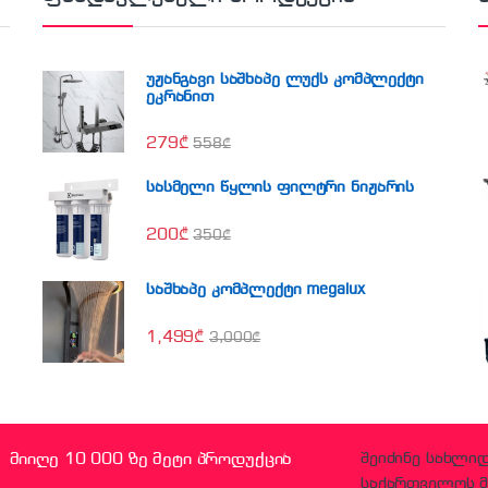
უჟანგავი საშხაპე ლუქს კომპლექტი
ეკრანით
279
₾
558
₾
სასმელი წყლის ფილტრი ნიჟარის
200
₾
350
₾
საშხაპე კომპლექტი megalux
1,499
₾
3,000
₾
მიიღე 10 000 ზე მეტი პროდუქცია
შეიძინე სახლი
საქართველოს მ