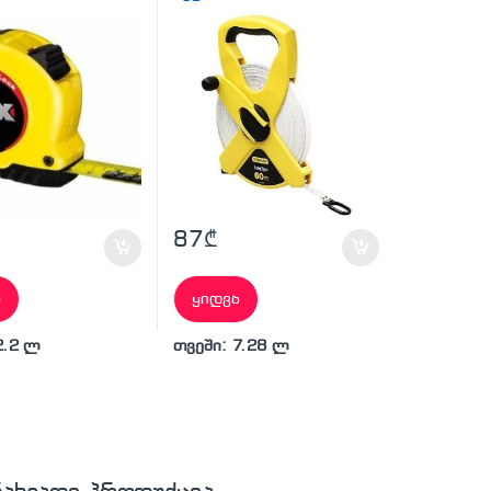
87
₾
ა
ყიდვა
2.2 ლ
თვეში: 7.28 ლ