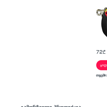
72
₾
ყიდ
თვეში