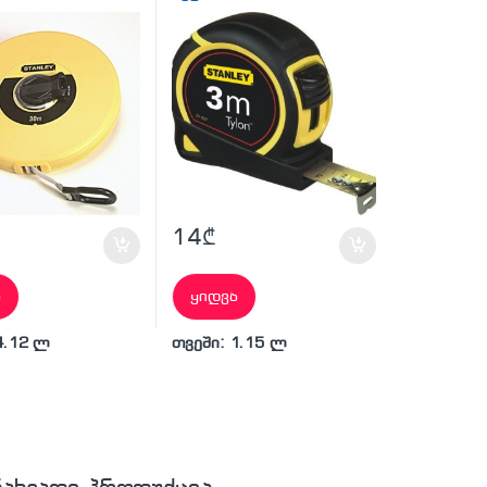
14
₾
ა
ყიდვა
4.12 ლ
თვეში: 1.15 ლ