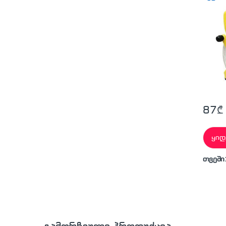
87
₾
ყიდ
თვეში