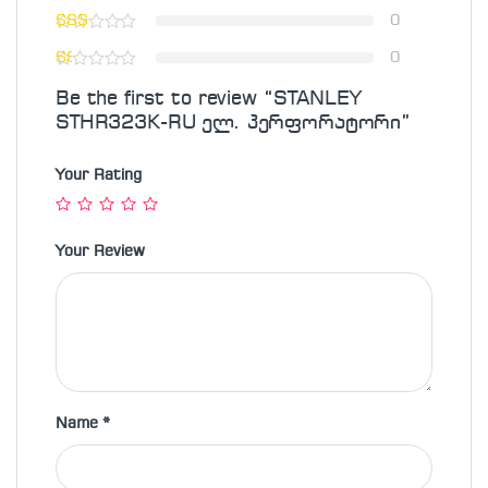
0
0
Be the first to review “STANLEY
STHR323K-RU ელ. პერფორატორი”
Your Rating
Your Review
Name
*