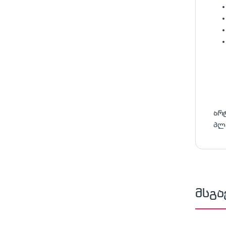
არ
პლ
მსგა