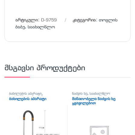
არტიკული:
D-9759
კატეგორია:
თოვლის
ბაბუ
,
საახალწლო
მსგავსი პროდუქტები
ბახილების აპარატი
,
ნაძვის ხე
,
საახალწლო
საახალწლო
,
ჰიგიენა-
ბახილების აპარატი
მანათობელა ნაძვის ხე
სისუფთავე
ყვავილებით