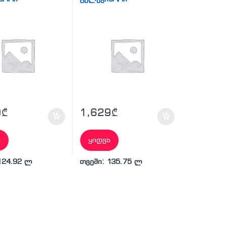
9
₾
1,629
₾
ა
ყიდვა
124.92 ლ
თვეში: 135.75 ლ