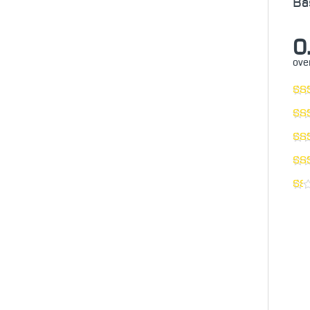
Ba
0
over