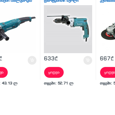
ახეხი (ბალგარკა)
დარტყმითი ბურღი
კუთხსახ
₾
633
₾
667
₾
ვა
ყიდვა
ყიდვ
: 43.13 ლ
თვეში: 52.71 ლ
თვეში: 