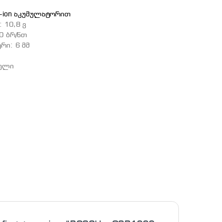
li-ion აკუმულატორით
 10,8 ვ
0 ბრ/წთ
რი: 6 მმ
წელი