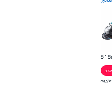
კუთხს
518
ყიდ
თვეში