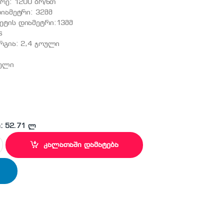
არე: 1200 ბრ/წთ
დიამეტრი: 32მმ
ეტის დიამეტრი:13მმ
s
რგია: 2,4 ჯოული
წელი
: 52.71 ლ
ელ. პერფორატორი quantity
კალათაში დამატება