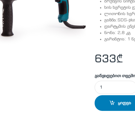
ბრუნვის სიჩქ
ხის ხვრეტის 
ლითონის ხვრ
ვაზნა:SDS-plu
დარტყმის ენე
წონა: 2,8 კგ
გარანტია: 1 
633
₾
განვადებით თვეში
MAKITA - HR2630 
ყიდვა