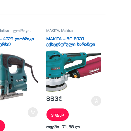
akita - ლობზიკი
,
MAKITA
,
Makita -
ბი
ექსცენტრული სარანდი
მანქანა
,
სხვადასხვა
– 4329 ლობზიკი
MAKITA – BO 6030
ხერხი)
ექსცენტრული სარანდი
მანქანა
863
₾
ყიდვა
ა
თვეში: 71.88 ლ