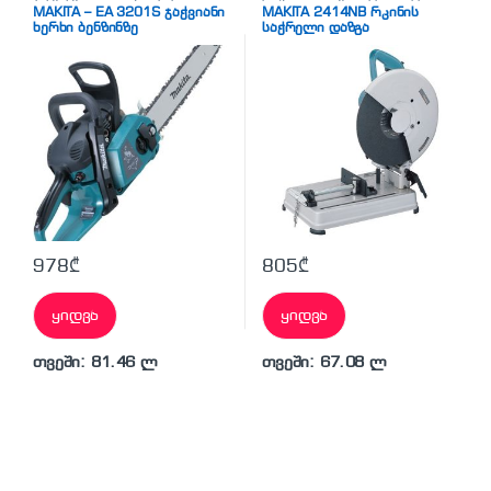
ბენზინზე
,
ელ. დრუჟბები
საჭრელი დაზგა
,
სხვადასხვა
MAKITA – EA 3201S ჯაჭვიანი
MAKITA 2414NB რკინის
ხერხი ბენზინზე
საჭრელი დაზგა
978
₾
805
₾
ყიდვა
ყიდვა
თვეში: 81.46 ლ
თვეში: 67.08 ლ