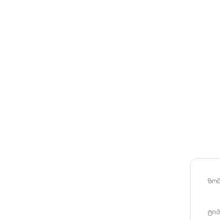
ზომ
ტიპ