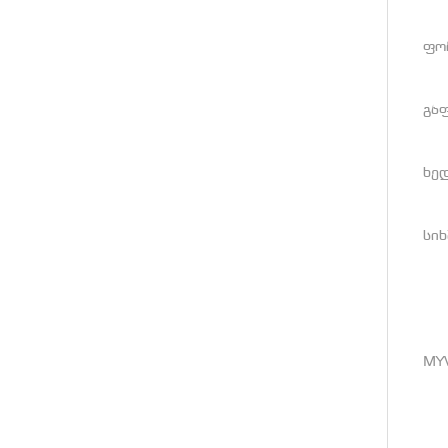
ფორ
გა
ხედ
სიხ
MY