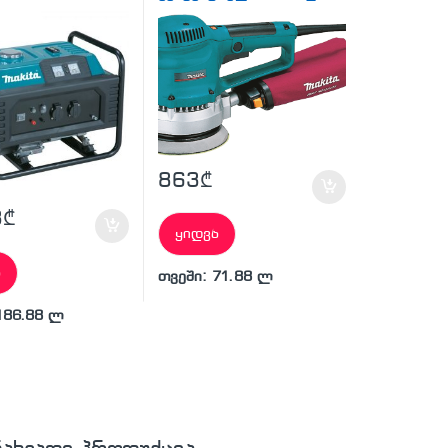
მანქანა
863
₾
3
₾
ყიდვა
ა
თვეში: 71.88 ლ
186.88 ლ