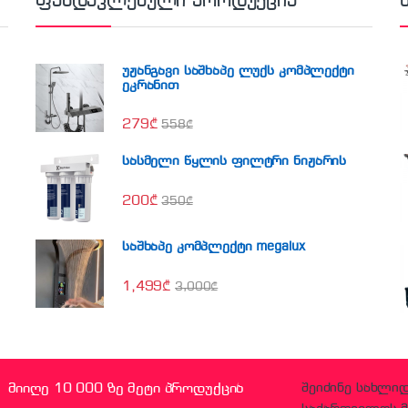
ფასდაკლებული პროდუქცია
უჟანგავი საშხაპე ლუქს კომპლექტი
ეკრანით
279
₾
558
₾
სასმელი წყლის ფილტრი ნიჟარის
200
₾
350
₾
საშხაპე კომპლექტი megalux
1,499
₾
3,000
₾
მიიღე 10 000 ზე მეტი პროდუქცია
შეიძინე სახლი