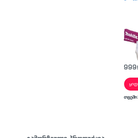
999
ყიდ
თვეში