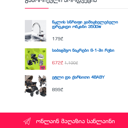
გამორჩეული პროდუქცია
წყლის სწრაფი გამაცხელებელი
დრეკადი ონკანი 3500w
179
₾
საბავშვო ნაკრები 6-1-ში რუხი
672
₾
1,100
₾
ეტლი და ქარსითი 4BABY
899
₾
ონლაინ მაღაზია სანლაინი