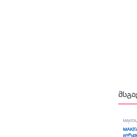
მსგა
MAKITA
ცირკუ
ცირკუ
MAKIT
ცირკ